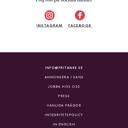
b
ö
c
INSTAGRAM
k
FACEBOOK
e
r
o
n
l
i
INFO@FRITANKE.SE
n
ANNONSERA I SANS
e
h
JOBBA HOS OSS
o
PRESS
s
F
VANLIGA FRÅGOR
r
INTEGRITETSPOLICY
i
T
IN ENGLISH