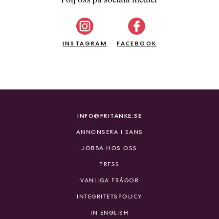
b
ö
c
INSTAGRAM
k
FACEBOOK
e
r
o
n
l
i
INFO@FRITANKE.SE
n
ANNONSERA I SANS
e
h
JOBBA HOS OSS
o
PRESS
s
F
VANLIGA FRÅGOR
r
INTEGRITETSPOLICY
i
T
IN ENGLISH