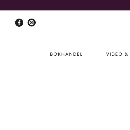
Skip
to
content
BOKHANDEL
VIDEO &