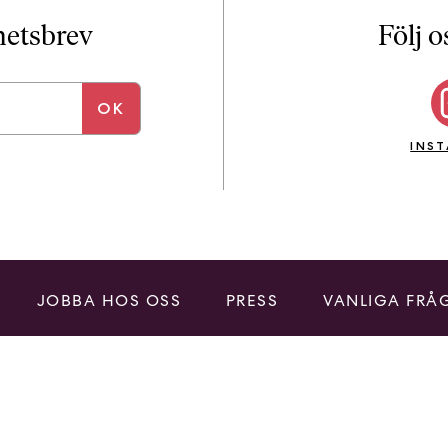
i
T
yhetsbrev
Följ o
a
n
k
e
INS
JOBBA HOS OSS
PRESS
VANLIGA FRÅ