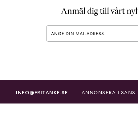
Anmäl dig till vårt n
ANNONSERA I SANS
INFO@FRITANKE.SE