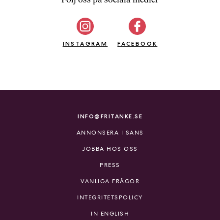
b
ö
c
INSTAGRAM
k
FACEBOOK
e
r
o
n
l
i
INFO@FRITANKE.SE
n
ANNONSERA I SANS
e
h
JOBBA HOS OSS
o
PRESS
s
F
VANLIGA FRÅGOR
r
INTEGRITETSPOLICY
i
T
IN ENGLISH