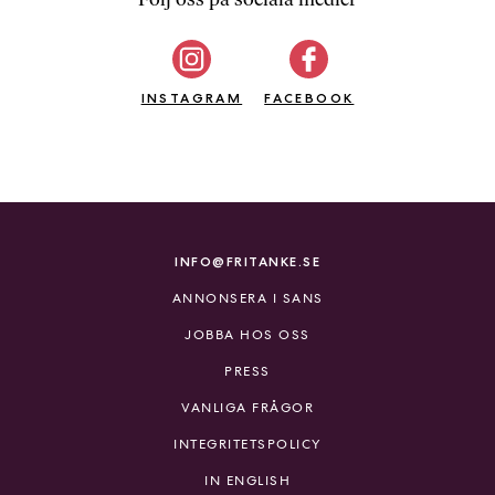
b
ö
c
INSTAGRAM
k
FACEBOOK
e
r
o
n
l
i
INFO@FRITANKE.SE
n
ANNONSERA I SANS
e
h
JOBBA HOS OSS
o
PRESS
s
F
VANLIGA FRÅGOR
r
INTEGRITETSPOLICY
i
T
IN ENGLISH