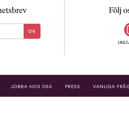
i
T
yhetsbrev
Följ o
a
n
k
e
INS
JOBBA HOS OSS
PRESS
VANLIGA FRÅ