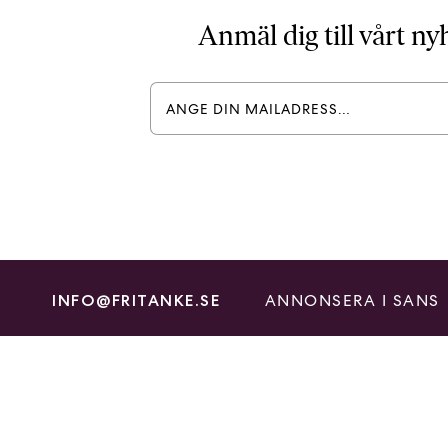
Anmäl dig till vårt n
ANNONSERA I SANS
INFO@FRITANKE.SE