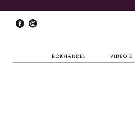
Skip
to
content
BOKHANDEL
VIDEO &