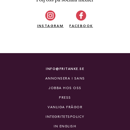
b
ö
c
INSTAGRAM
k
FACEBOOK
e
r
o
n
l
i
INFO@FRITANKE.SE
n
ANNONSERA I SANS
e
h
JOBBA HOS OSS
o
PRESS
s
F
VANLIGA FRÅGOR
r
INTEGRITETSPOLICY
i
T
IN ENGLISH