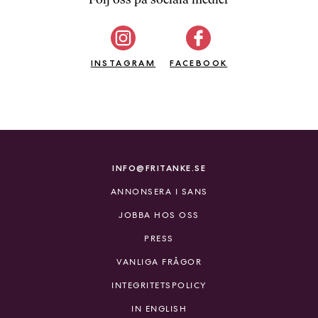
b
ö
c
INSTAGRAM
k
FACEBOOK
e
r
o
n
l
i
INFO@FRITANKE.SE
n
ANNONSERA I SANS
e
h
JOBBA HOS OSS
o
PRESS
s
F
VANLIGA FRÅGOR
r
INTEGRITETSPOLICY
i
T
IN ENGLISH