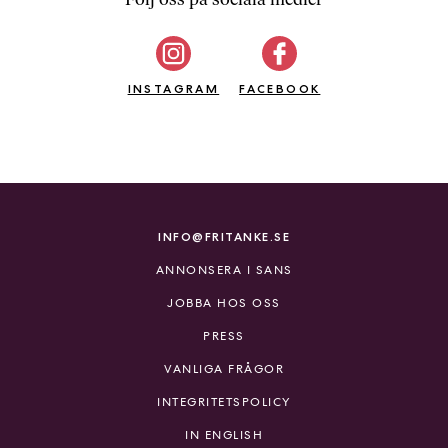
b
ö
c
INSTAGRAM
k
FACEBOOK
e
r
o
n
l
i
INFO@FRITANKE.SE
n
ANNONSERA I SANS
e
h
JOBBA HOS OSS
o
PRESS
s
F
VANLIGA FRÅGOR
r
INTEGRITETSPOLICY
i
T
IN ENGLISH