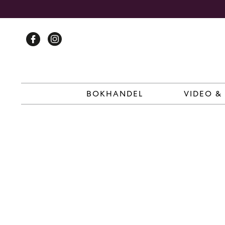
Skip
to
content
BOKHANDEL
VIDEO &