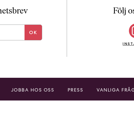
i
T
yhetsbrev
Följ o
a
n
k
e
INS
JOBBA HOS OSS
PRESS
VANLIGA FRÅ