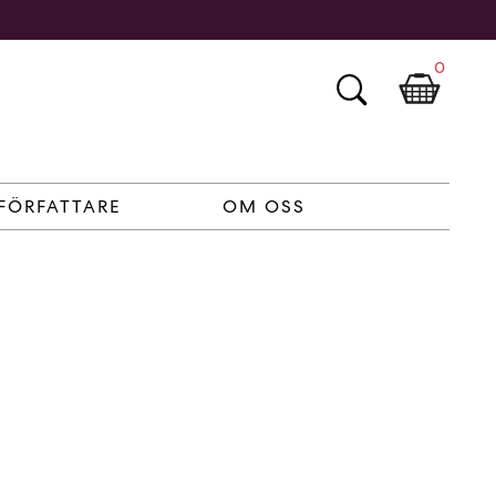
0
FÖRFATTARE
OM OSS