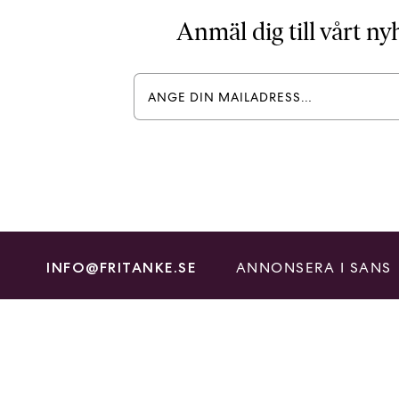
Anmäl dig till vårt n
ANNONSERA I SANS
INFO@FRITANKE.SE