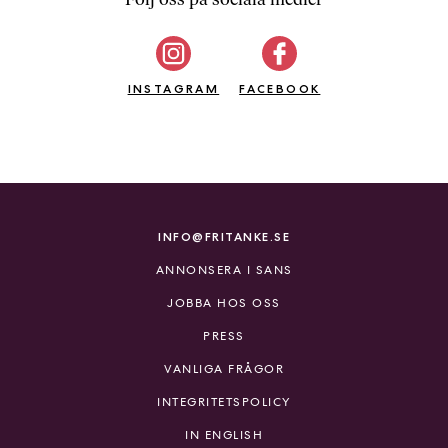
b
ö
c
INSTAGRAM
k
FACEBOOK
e
r
o
n
l
i
INFO@FRITANKE.SE
n
ANNONSERA I SANS
e
h
JOBBA HOS OSS
o
PRESS
s
F
VANLIGA FRÅGOR
r
INTEGRITETSPOLICY
i
T
IN ENGLISH