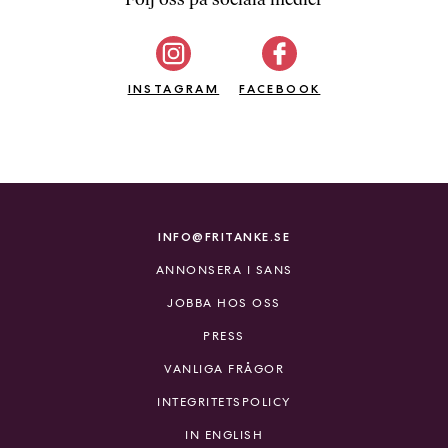
b
ö
c
INSTAGRAM
k
FACEBOOK
e
r
o
n
l
i
INFO@FRITANKE.SE
n
ANNONSERA I SANS
e
h
JOBBA HOS OSS
o
PRESS
s
F
VANLIGA FRÅGOR
r
INTEGRITETSPOLICY
i
T
IN ENGLISH