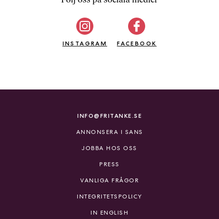
b
ö
c
INSTAGRAM
k
FACEBOOK
e
r
o
n
l
i
INFO@FRITANKE.SE
n
ANNONSERA I SANS
e
h
JOBBA HOS OSS
o
PRESS
s
F
VANLIGA FRÅGOR
r
INTEGRITETSPOLICY
i
T
IN ENGLISH