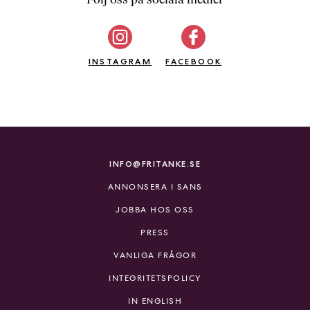
b
ö
c
INSTAGRAM
k
FACEBOOK
e
r
o
n
l
i
INFO@FRITANKE.SE
n
ANNONSERA I SANS
e
h
JOBBA HOS OSS
o
PRESS
s
F
VANLIGA FRÅGOR
r
INTEGRITETSPOLICY
i
T
IN ENGLISH