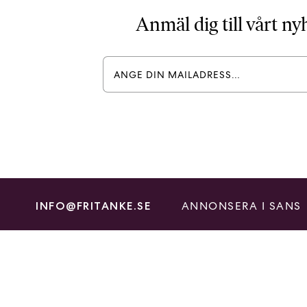
Anmäl dig till vårt n
ANNONSERA I SANS
INFO@FRITANKE.SE