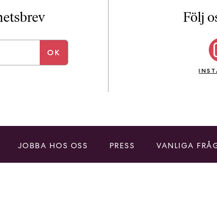
i
T
yhetsbrev
Följ o
a
n
k
e
INS
JOBBA HOS OSS
PRESS
VANLIGA FRÅ