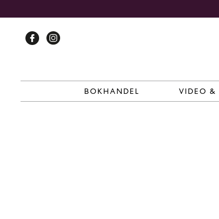
Skip
to
content
BOKHANDEL
VIDEO &