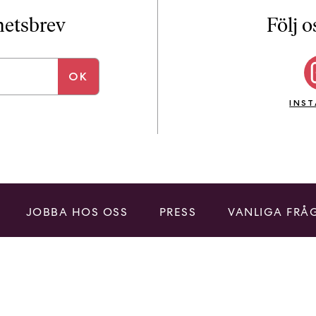
i
T
yhetsbrev
Följ o
a
n
k
e
INS
JOBBA HOS OSS
PRESS
VANLIGA FRÅ