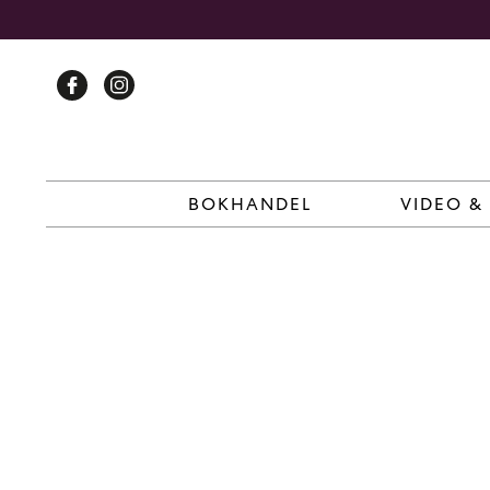
Skip
to
content
BOKHANDEL
VIDEO &