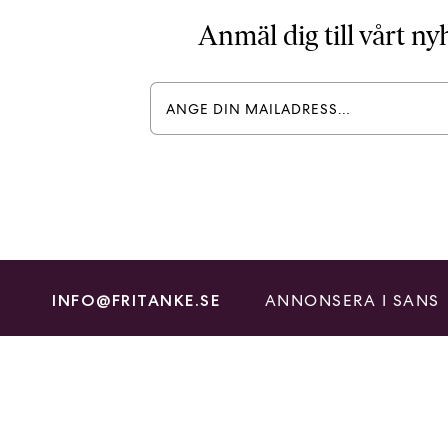
Anmäl dig till vårt n
ANNONSERA I SANS
INFO@FRITANKE.SE