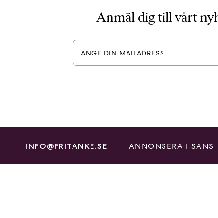
Anmäl dig till vårt n
ANNONSERA I SANS
INFO@FRITANKE.SE