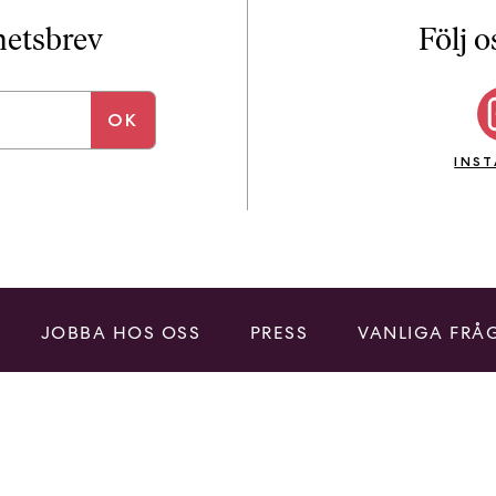
i
T
yhetsbrev
Följ o
a
n
k
e
INS
JOBBA HOS OSS
PRESS
VANLIGA FRÅ