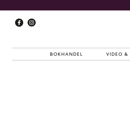
Skip
to
content
BOKHANDEL
VIDEO &