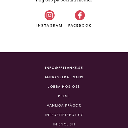
b
ö
c
INSTAGRAM
k
FACEBOOK
e
r
o
n
l
i
INFO@FRITANKE.SE
n
ANNONSERA I SANS
e
h
JOBBA HOS OSS
o
PRESS
s
F
VANLIGA FRÅGOR
r
INTEGRITETSPOLICY
i
T
IN ENGLISH