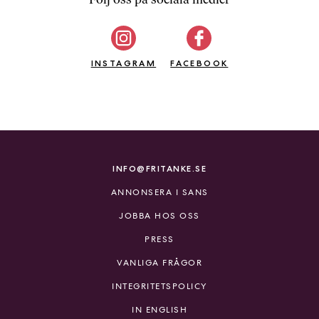
b
ö
c
INSTAGRAM
k
FACEBOOK
e
r
o
n
l
i
INFO@FRITANKE.SE
n
ANNONSERA I SANS
e
h
JOBBA HOS OSS
o
PRESS
s
F
VANLIGA FRÅGOR
r
INTEGRITETSPOLICY
i
T
IN ENGLISH