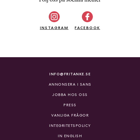
b
ö
c
INSTAGRAM
k
FACEBOOK
e
r
o
n
l
i
INFO@FRITANKE.SE
n
ANNONSERA I SANS
e
h
JOBBA HOS OSS
o
PRESS
s
F
VANLIGA FRÅGOR
r
INTEGRITETSPOLICY
i
T
IN ENGLISH