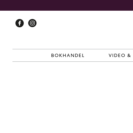
Skip
to
content
BOKHANDEL
VIDEO &