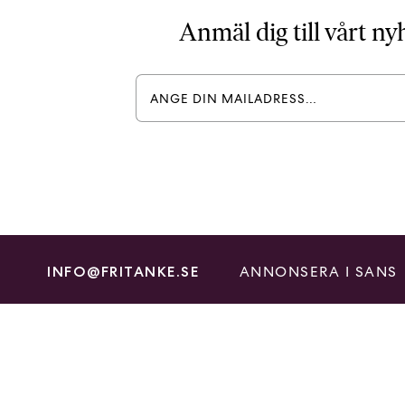
Anmäl dig till vårt n
ANNONSERA I SANS
INFO@FRITANKE.SE