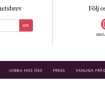
i
T
yhetsbrev
Följ o
a
n
k
e
INS
JOBBA HOS OSS
PRESS
VANLIGA FRÅ