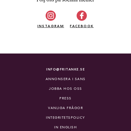
b
ö
c
INSTAGRAM
k
FACEBOOK
e
r
o
n
l
i
INFO@FRITANKE.SE
n
ANNONSERA I SANS
e
h
JOBBA HOS OSS
o
PRESS
s
F
VANLIGA FRÅGOR
r
INTEGRITETSPOLICY
i
T
IN ENGLISH