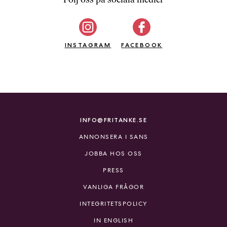
b
ö
c
INSTAGRAM
k
FACEBOOK
e
r
o
n
l
i
INFO@FRITANKE.SE
n
ANNONSERA I SANS
e
h
JOBBA HOS OSS
o
PRESS
s
F
VANLIGA FRÅGOR
r
INTEGRITETSPOLICY
i
T
IN ENGLISH