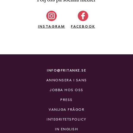
b
ö
c
INSTAGRAM
k
FACEBOOK
e
r
o
n
l
i
INFO@FRITANKE.SE
n
ANNONSERA I SANS
e
h
JOBBA HOS OSS
o
PRESS
s
F
VANLIGA FRÅGOR
r
INTEGRITETSPOLICY
i
T
IN ENGLISH