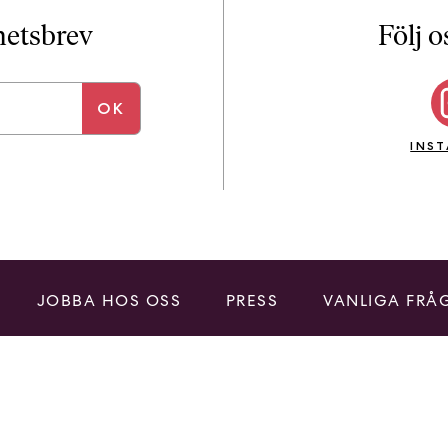
i
T
yhetsbrev
Följ o
a
n
k
e
INS
JOBBA HOS OSS
PRESS
VANLIGA FRÅ