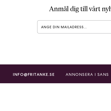
Anmäl dig till vårt n
ANNONSERA I SANS
INFO@FRITANKE.SE