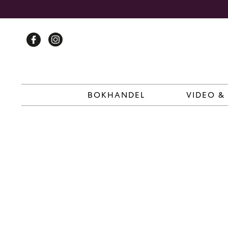
Skip
to
content
BOKHANDEL
VIDEO &