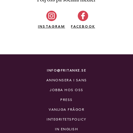
b
ö
c
INSTAGRAM
k
FACEBOOK
e
r
o
n
l
i
INFO@FRITANKE.SE
n
ANNONSERA I SANS
e
h
JOBBA HOS OSS
o
PRESS
s
F
VANLIGA FRÅGOR
r
INTEGRITETSPOLICY
i
T
IN ENGLISH