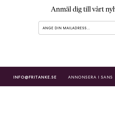
Anmäl dig till vårt n
ANNONSERA I SANS
INFO@FRITANKE.SE