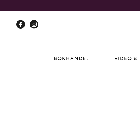
Skip
to
content
BOKHANDEL
VIDEO &