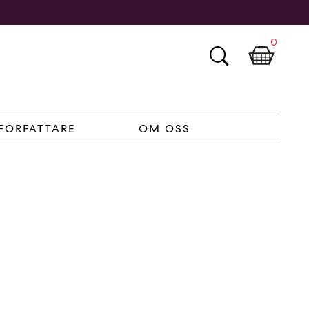
0
FÖRFATTARE
OM OSS