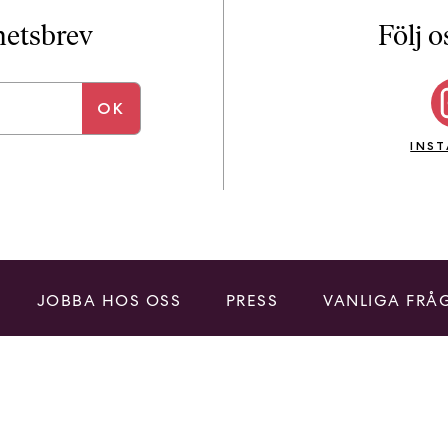
i
T
yhetsbrev
Följ o
a
n
k
e
INS
JOBBA HOS OSS
PRESS
VANLIGA FRÅ