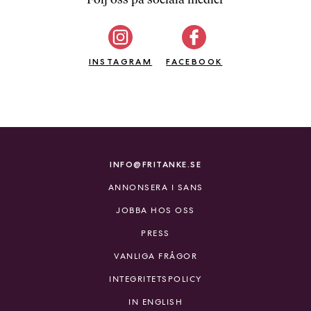
b
ö
c
INSTAGRAM
k
FACEBOOK
e
r
o
n
l
i
INFO@FRITANKE.SE
n
ANNONSERA I SANS
e
h
JOBBA HOS OSS
o
PRESS
s
F
VANLIGA FRÅGOR
r
INTEGRITETSPOLICY
i
T
IN ENGLISH