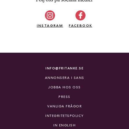
b
ö
c
INSTAGRAM
k
FACEBOOK
e
r
o
n
l
i
INFO@FRITANKE.SE
n
ANNONSERA I SANS
e
h
JOBBA HOS OSS
o
PRESS
s
F
VANLIGA FRÅGOR
r
INTEGRITETSPOLICY
i
T
IN ENGLISH