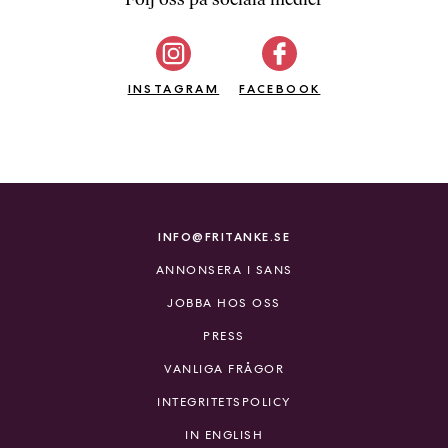
b
ö
c
INSTAGRAM
k
FACEBOOK
e
r
o
n
l
i
INFO@FRITANKE.SE
n
ANNONSERA I SANS
e
h
JOBBA HOS OSS
o
PRESS
s
F
VANLIGA FRÅGOR
r
INTEGRITETSPOLICY
i
T
IN ENGLISH