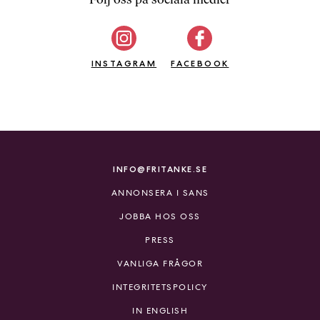
b
ö
c
INSTAGRAM
k
FACEBOOK
e
r
o
n
l
i
INFO@FRITANKE.SE
n
ANNONSERA I SANS
e
h
JOBBA HOS OSS
o
PRESS
s
F
VANLIGA FRÅGOR
r
INTEGRITETSPOLICY
i
T
IN ENGLISH