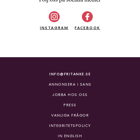
b
ö
c
INSTAGRAM
k
FACEBOOK
e
r
o
n
l
i
INFO@FRITANKE.SE
n
ANNONSERA I SANS
e
h
JOBBA HOS OSS
o
PRESS
s
F
VANLIGA FRÅGOR
r
INTEGRITETSPOLICY
i
T
IN ENGLISH