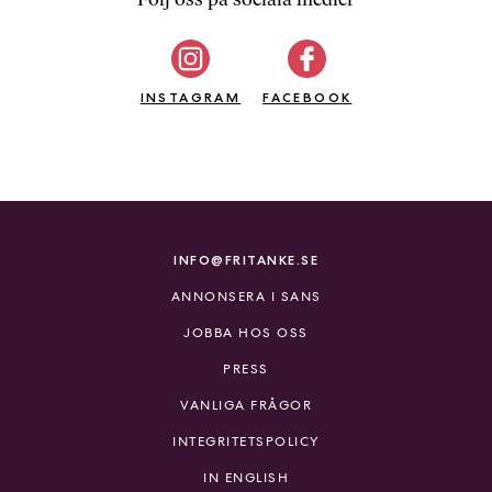
b
ö
c
INSTAGRAM
k
FACEBOOK
e
r
o
n
l
i
INFO@FRITANKE.SE
n
ANNONSERA I SANS
e
h
JOBBA HOS OSS
o
PRESS
s
F
VANLIGA FRÅGOR
r
INTEGRITETSPOLICY
i
T
IN ENGLISH