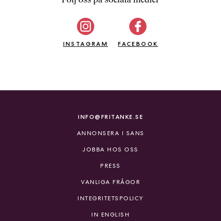
b
ö
c
INSTAGRAM
k
FACEBOOK
e
r
o
n
l
i
INFO@FRITANKE.SE
n
ANNONSERA I SANS
e
h
JOBBA HOS OSS
o
PRESS
s
F
VANLIGA FRÅGOR
r
INTEGRITETSPOLICY
i
T
IN ENGLISH