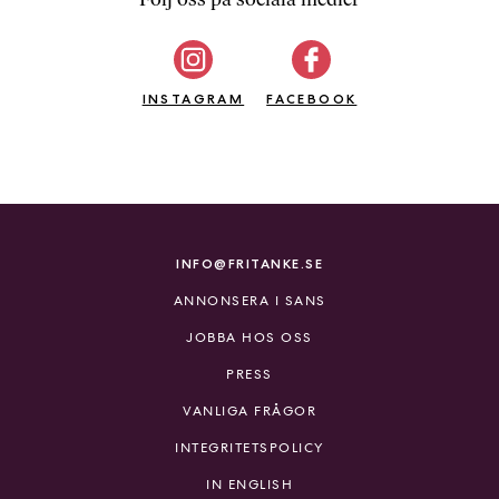
b
ö
c
INSTAGRAM
k
FACEBOOK
e
r
o
n
l
i
INFO@FRITANKE.SE
n
ANNONSERA I SANS
e
h
JOBBA HOS OSS
o
PRESS
s
F
VANLIGA FRÅGOR
r
INTEGRITETSPOLICY
i
T
IN ENGLISH