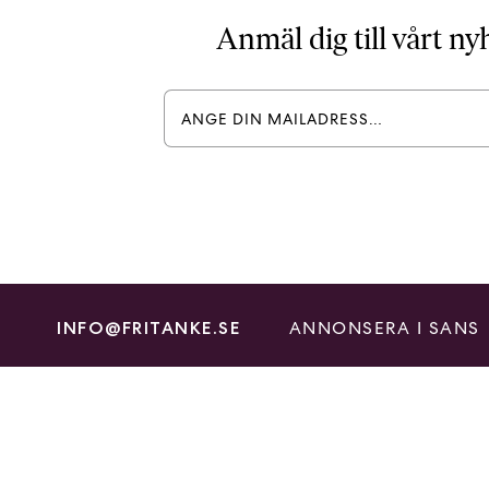
Anmäl dig till vårt n
ANNONSERA I SANS
INFO@FRITANKE.SE