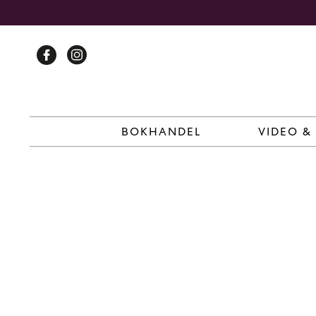
Skip
to
content
BOKHANDEL
VIDEO &