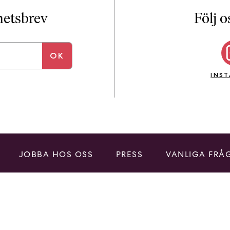
i
T
yhetsbrev
Följ o
a
n
k
e
INS
JOBBA HOS OSS
PRESS
VANLIGA FRÅ