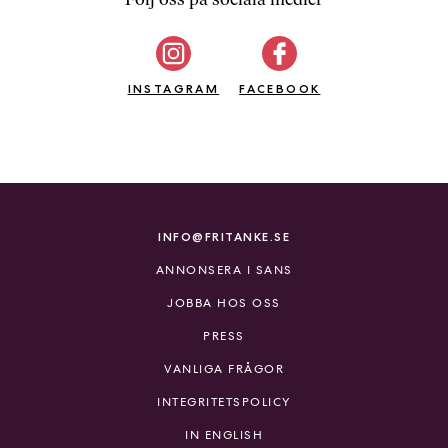
b
ö
c
INSTAGRAM
k
FACEBOOK
e
r
o
n
l
i
INFO@FRITANKE.SE
n
ANNONSERA I SANS
e
h
JOBBA HOS OSS
o
PRESS
s
F
VANLIGA FRÅGOR
r
INTEGRITETSPOLICY
i
T
IN ENGLISH