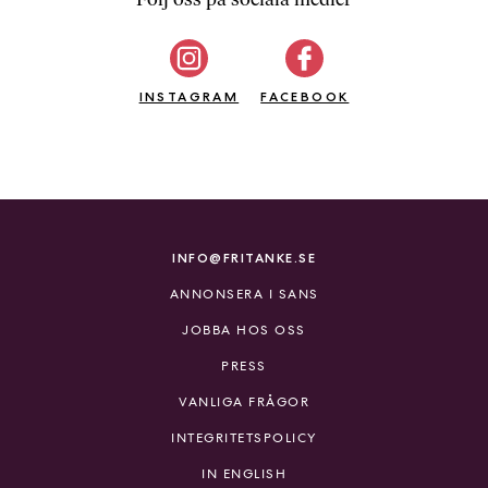
b
ö
c
INSTAGRAM
k
FACEBOOK
e
r
o
n
l
i
INFO@FRITANKE.SE
n
ANNONSERA I SANS
e
h
JOBBA HOS OSS
o
PRESS
s
F
VANLIGA FRÅGOR
r
INTEGRITETSPOLICY
i
T
IN ENGLISH