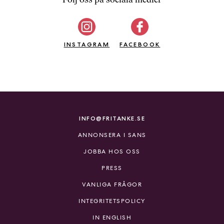
b
ö
c
INSTAGRAM
k
FACEBOOK
e
r
o
n
l
i
INFO@FRITANKE.SE
n
ANNONSERA I SANS
e
h
JOBBA HOS OSS
o
PRESS
s
F
VANLIGA FRÅGOR
r
INTEGRITETSPOLICY
i
T
IN ENGLISH