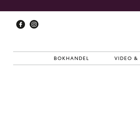
Skip
to
content
BOKHANDEL
VIDEO &