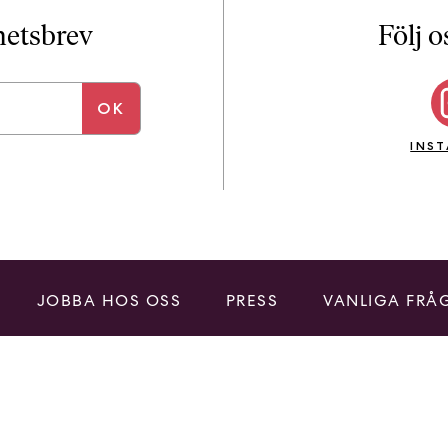
i
T
yhetsbrev
Följ o
a
n
k
e
INS
JOBBA HOS OSS
PRESS
VANLIGA FRÅ