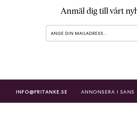
Anmäl dig till vårt n
ANNONSERA I SANS
INFO@FRITANKE.SE