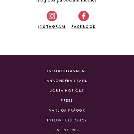
b
ö
c
INSTAGRAM
k
FACEBOOK
e
r
o
n
l
i
INFO@FRITANKE.SE
n
ANNONSERA I SANS
e
h
JOBBA HOS OSS
o
PRESS
s
F
VANLIGA FRÅGOR
r
INTEGRITETSPOLICY
i
T
IN ENGLISH