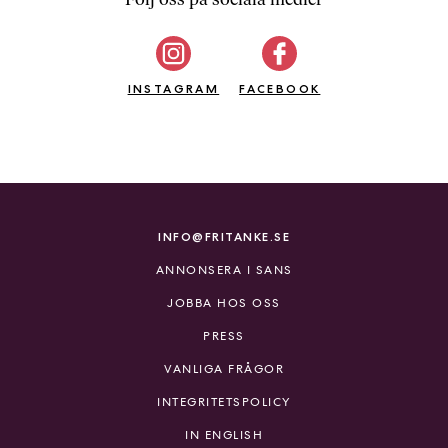
b
ö
c
INSTAGRAM
k
FACEBOOK
e
r
o
n
l
i
INFO@FRITANKE.SE
n
ANNONSERA I SANS
e
h
JOBBA HOS OSS
o
PRESS
s
F
VANLIGA FRÅGOR
r
INTEGRITETSPOLICY
i
T
IN ENGLISH