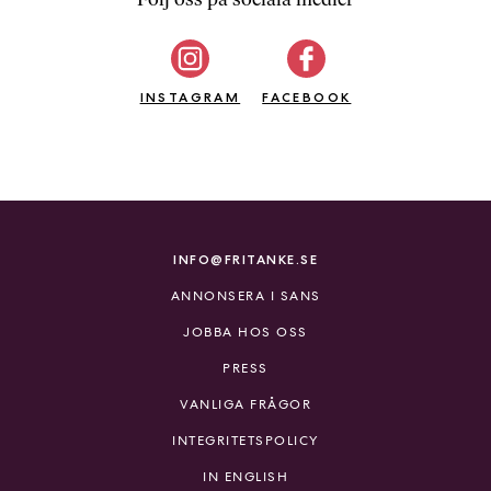
b
ö
c
INSTAGRAM
k
FACEBOOK
e
r
o
n
l
i
INFO@FRITANKE.SE
n
ANNONSERA I SANS
e
h
JOBBA HOS OSS
o
PRESS
s
F
VANLIGA FRÅGOR
r
INTEGRITETSPOLICY
i
T
IN ENGLISH