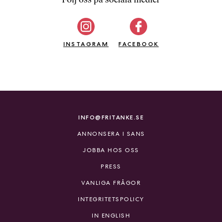
b
ö
c
INSTAGRAM
k
FACEBOOK
e
r
o
n
l
i
INFO@FRITANKE.SE
n
ANNONSERA I SANS
e
h
JOBBA HOS OSS
o
PRESS
s
F
VANLIGA FRÅGOR
r
INTEGRITETSPOLICY
i
T
IN ENGLISH