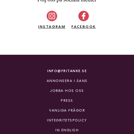
b
ö
c
INSTAGRAM
k
FACEBOOK
e
r
o
n
l
i
INFO@FRITANKE.SE
n
ANNONSERA I SANS
e
h
JOBBA HOS OSS
o
PRESS
s
F
VANLIGA FRÅGOR
r
INTEGRITETSPOLICY
i
T
IN ENGLISH