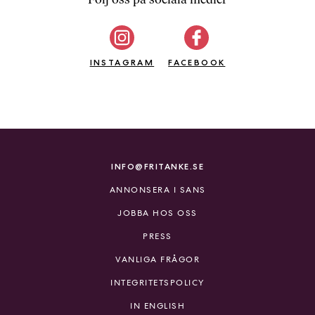
b
ö
c
INSTAGRAM
k
FACEBOOK
e
r
o
n
l
i
INFO@FRITANKE.SE
n
ANNONSERA I SANS
e
h
JOBBA HOS OSS
o
PRESS
s
F
VANLIGA FRÅGOR
r
INTEGRITETSPOLICY
i
T
IN ENGLISH