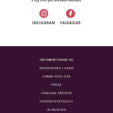
b
ö
c
INSTAGRAM
k
FACEBOOK
e
r
o
n
l
i
INFO@FRITANKE.SE
n
ANNONSERA I SANS
e
h
JOBBA HOS OSS
o
PRESS
s
F
VANLIGA FRÅGOR
r
INTEGRITETSPOLICY
i
T
IN ENGLISH