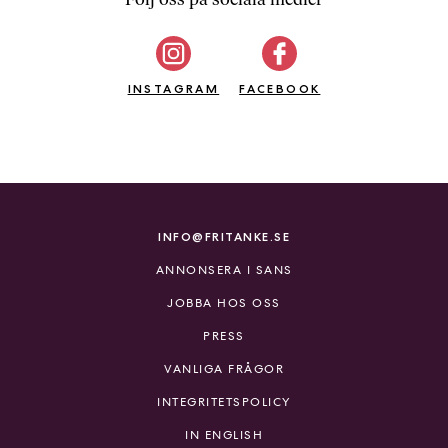
b
ö
c
INSTAGRAM
k
FACEBOOK
e
r
o
n
l
i
INFO@FRITANKE.SE
n
ANNONSERA I SANS
e
h
JOBBA HOS OSS
o
PRESS
s
F
VANLIGA FRÅGOR
r
INTEGRITETSPOLICY
i
T
IN ENGLISH