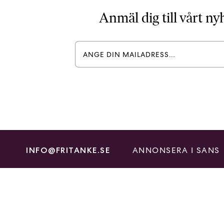
Anmäl dig till vårt n
ANNONSERA I SANS
INFO@FRITANKE.SE