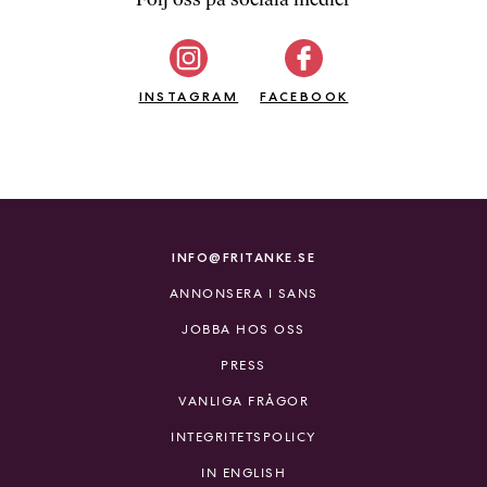
b
ö
c
INSTAGRAM
k
FACEBOOK
e
r
o
n
l
i
INFO@FRITANKE.SE
n
ANNONSERA I SANS
e
h
JOBBA HOS OSS
o
PRESS
s
F
VANLIGA FRÅGOR
r
INTEGRITETSPOLICY
i
T
IN ENGLISH